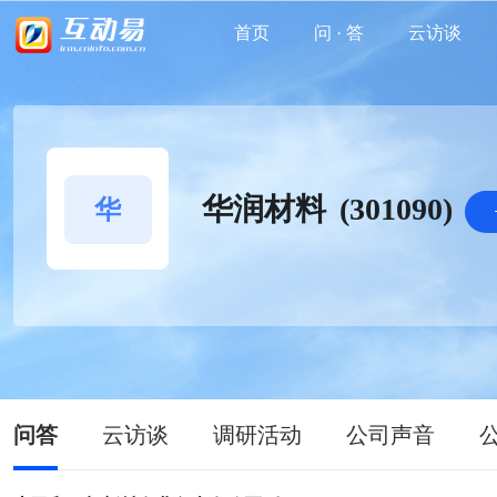
首页
问 · 答
云访谈
华润材料
(301090)
华
问答
云访谈
调研活动
公司声音