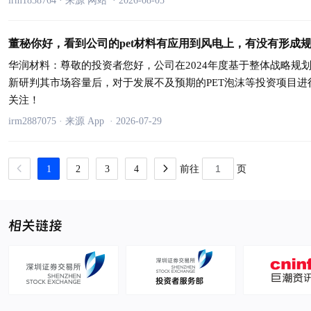
irm1838764
·
来源 网站
·
2026-08-05
董秘你好，看到公司的pet材料有应用到风电上，有没有形成
华润材料：
尊敬的投资者您好，公司在2024年度基于整体战略
新研判其市场容量后，对于发展不及预期的PET泡沫等投资项目进
关注！
irm2887075
·
来源 App
·
2026-07-29
1
2
3
4
前往
页