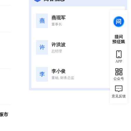
燕现军
燕
董事长
许洪波
许
总经理
APP
李小俊
李
董秘, 财务总监
公众号
意见反馈
振市