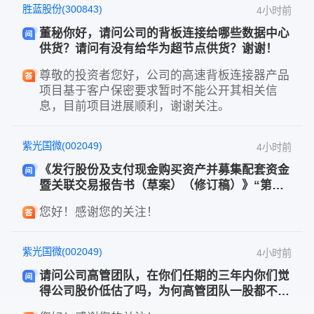
胜蓝股份(300843)
4小时前
董秘你好，请问公司的背板连接给哪些数据中心
供货？请问有没有给华为超节点供货？谢谢！
尊敬的投资者您好，公司的高速背板连接器产品
项目基于客户保密要求暂时不能公开其相关信
息，目前项目进展顺利，谢谢关注。
紫光国微(002049)
4小时前
《发行股份及支付现金购买资产并募集配套资金
暨关联交易报告书（草案）（修订稿）》“第四
章 交易标的基本情况”之“二、历史沿革”中只简
您好！感谢您的关注！
略提到了2020年、2023年两次IPO失败情况，合
计使用不到60字简略笼统提到了失败原因。而对
2021年借壳空港股份上市失败只字问题，公司为
紫光国微(002049)
4小时前
什么总在回避这些问题？
请问公司高管团队，在你们任期的三年内你们觉
得公司股价低估了吗，为何高管团队一股都不持
有该公司股票？连给公司员工激励股价跌破的情