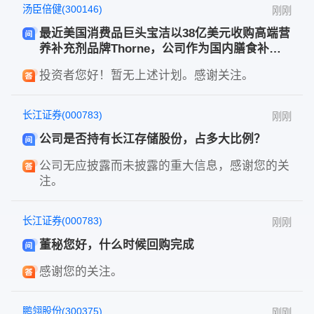
汤臣倍健(300146)
刚刚
最近美国消费品巨头宝洁以38亿美元收购高端营
养补充剂品牌Thorne，公司作为国内膳食补充
食品龙头，在目前的市场环境中完全有更大的发
投资者您好！暂无上述计划。感谢关注。
展空间，请问公司是否有引进国际资金的计划？
或者国内中粮/华润这些大型机构是否有计划合
作？
长江证券(000783)
刚刚
公司是否持有长江存储股份，占多大比例？
公司无应披露而未披露的重大信息，感谢您的关
注。
长江证券(000783)
刚刚
董秘您好，什么时候回购完成
感谢您的关注。
鹏翎股份(300375)
刚刚