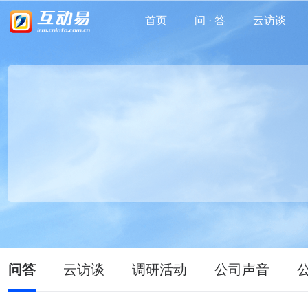
首页
问 · 答
云访谈
问答
云访谈
调研活动
公司声音