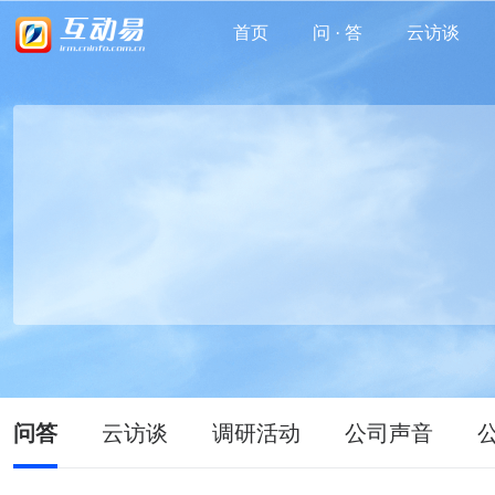
首页
问 · 答
云访谈
问答
云访谈
调研活动
公司声音