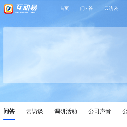
首页
问 · 答
云访谈
问答
云访谈
调研活动
公司声音